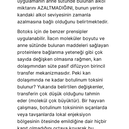
uygulamanın anne sütünde bulunan alkol 
miktarını AZALTMADIĞINI, bunun yerine 
kandaki alkol seviyesinin zamanla 
azalmasına bağlı olduğunu belirtmektedir.
Botoks için de benzer prensipler 
uygulanabilir. İlacın moleküler boyutu ve 
anne sütünde bulunan maddeleri sağlayan 
proteinlere bağlanma yeteneği gibi çok 
sayıda değişken olmasına rağmen, kan 
dolaşımından süte pasif difüzyon birincil 
transfer mekanizmasıdır. Peki kan 
dolaşımında ne kadar botulinum toksini 
bulunur? Yukarıda belirtilen değişkenler, 
transferin çok düşük olduğunu tahmin 
eder (molekül çok büyüktür). Bir hayvan 
çalışması, botulinum toksininin sıçanlarda 
veya tavşanlarda lokal enjeksiyon 
bölgesinin ötesinde emildiğine dair hiçbir 
kanıt olmadığını ortaya koyarak bu 