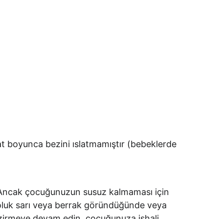
at boyunca bezini ıslatmamıştır (bebeklerde 
. Ancak çocuğunuzun susuz kalmaması için 
 soluk sarı veya berrak göründüğünde veya 
mzirmeye devam edin, çocuğunuza ishali 