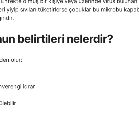
 Enfekte olmuş bir kişiye veya üzerinde virüs bulunan
i yiyip sıvıları tüketirlerse çocuklar bu mikrobu kapab
ındır.
 belirtileri nelerdir? 
den olur: 
hverengi idrar
lebilir