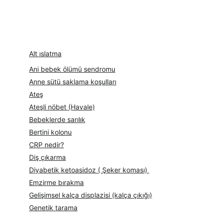
Alt ıslatma
Ani bebek ölümü sendromu
Anne sütü saklama koşulları
Ateş
Ateşli nöbet (Havale)
Bebeklerde sarılık
Bertini kolonu
CRP nedir?
Diş çıkarma
Diyabetik ketoasidoz ( Şeker koması) 
Emzirme bırakma
Gelişimsel kalça displazisi (kalça çıkığı)
Genetik tarama