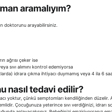
man aramalıyım? 
doktorunu arayabilirsiniz.
rın ağrısı çeker ise
veya sıvı alımını kontrol edemiyorsa
larda) idrara çıkma ihtiyacı duymamış veya 4 ila 6 sa
 nasıl tedavi edilir? 
acı yoktur, çünkü semptomları kendiliğinden düzelir
emlidir. Çocuğunuza yeterince sıvı verdiğinizi, idrarı
lduğunda anlayacaksınız. Bebeğinizi emziriyorsanız e