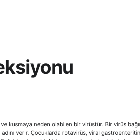
Emre Göçer
Blog
İletişim
Sağlam çocuk
Hastalıklar
Tablol
eksiyonu
adını verir. Çocuklarda rotavirüs, viral gastroenteriti