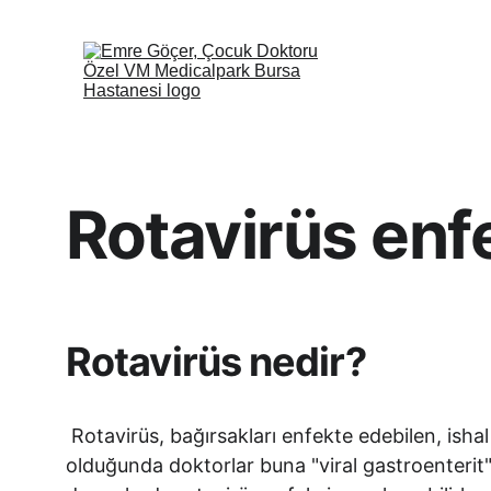
Ana Sayfa
Rotavirüs enf
Rotavirüs nedir?
 Rotavirüs, bağırsakları enfekte edebilen, ishal ve kusmaya neden olabilen bir virüstür. Bir virüs bağırsakları enfekte edip ishal ve kusmaya neden 
olduğunda doktorlar buna "viral gastroenterit" 